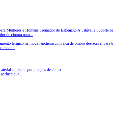
or de cintura para...
na moda...
crílico e le...